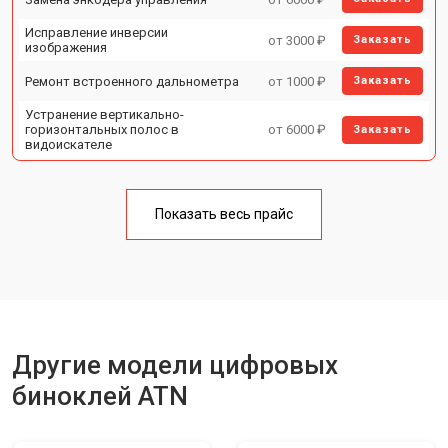
Исправление инверсии
от 3000 ₽
Заказать
изображения
Ремонт встроенного дальнометра
от 1000 ₽
Заказать
Устранение вертикально-
горизонтальных полос в
от 6000 ₽
Заказать
видоискателе
Чистка бинокля
от 1000 ₽
Заказать
Замена объективов с улучшением
Показать весь прайс
от 1500 ₽
Заказать
характеристик
Замена шим контроллера
от 1200 ₽
Заказать
Замена микросхемы усилителя
от 1400 ₽
Заказать
Замена матрицы
от 1500 ₽
Заказать
Другие модели цифровых
Ремонт цепи питания
от 1500 ₽
Заказать
биноклей ATN
Замена модуля Wi-Fi
от 900 ₽
Заказать