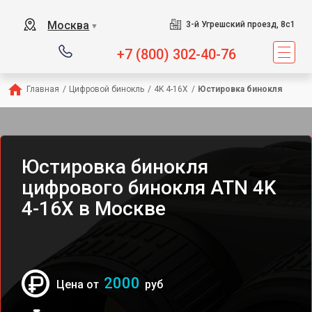
Москва
3-й Угрешский проезд, 8с1
▼
+7 (800) 302-40-76
Главная
/
Цифровой бинокль
/
4K 4-16X
/
Юстировка бинокля
Юстировка бинокля
цифрового бинокля ATN 4K
4-16X в Москве
2000
Цена от
руб