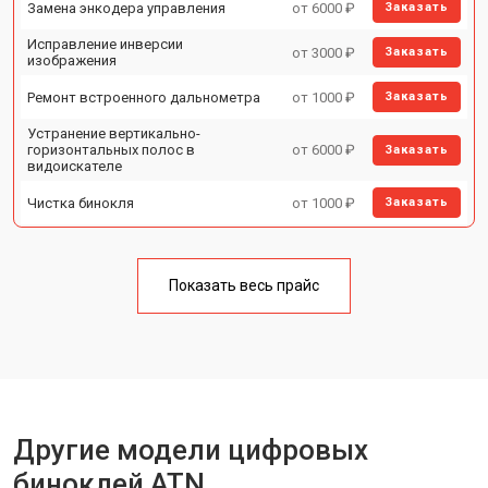
Замена энкодера управления
от 6000 ₽
Заказать
Исправление инверсии
от 3000 ₽
Заказать
изображения
Ремонт встроенного дальнометра
от 1000 ₽
Заказать
Устранение вертикально-
горизонтальных полос в
от 6000 ₽
Заказать
видоискателе
Чистка бинокля
от 1000 ₽
Заказать
Юстировка бинокля
от 2000 ₽
Заказать
Замена объективов с улучшением
Показать весь прайс
от 1500 ₽
Заказать
характеристик
Замена шим контроллера
от 1200 ₽
Заказать
Замена микросхемы усилителя
от 1400 ₽
Заказать
Замена матрицы
от 1500 ₽
Заказать
Другие модели цифровых
Ремонт цепи питания
от 1500 ₽
Заказать
биноклей ATN