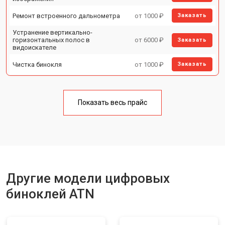
Ремонт встроенного дальнометра
от 1000 ₽
Заказать
Устранение вертикально-
горизонтальных полос в
от 6000 ₽
Заказать
видоискателе
Чистка бинокля
от 1000 ₽
Заказать
Юстировка бинокля
от 2000 ₽
Заказать
Замена объективов с улучшением
Показать весь прайс
от 1500 ₽
Заказать
характеристик
Замена шим контроллера
от 1200 ₽
Заказать
Замена микросхемы усилителя
от 1400 ₽
Заказать
Замена матрицы
от 1500 ₽
Заказать
Другие модели цифровых
Ремонт цепи питания
от 1500 ₽
Заказать
биноклей ATN
Замена модуля Wi-Fi
от 900 ₽
Заказать