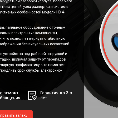
аккуратной разборки корпуса, после чего
тных цепей, узла развертки и системы
руктивных особенностей модели HD 4-
ды, паяльное оборудование с точным
иалы и электронные компоненты,
, что позволяет вернуть стабильную
изображения без визуальных искажений.
 устройства под рабочей нагрузкой и
тации, включая защиту от перепадов
улярную профилактику, что помогает
 продлить срок службы электронно-
с ремонт
Гарантия до 3-х
обращения
лет
править заявку