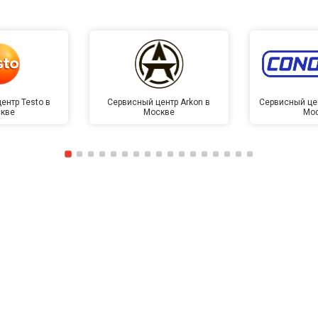
от 130 мин
о
от 40 мин
о
ентр Testo в
Сервисный центр Arkon в
Сервисный це
кве
Москве
Мо
овление)
от 60 мин
о
лаги
от 40 мин
о
от 60 мин
о
от 40 мин
о