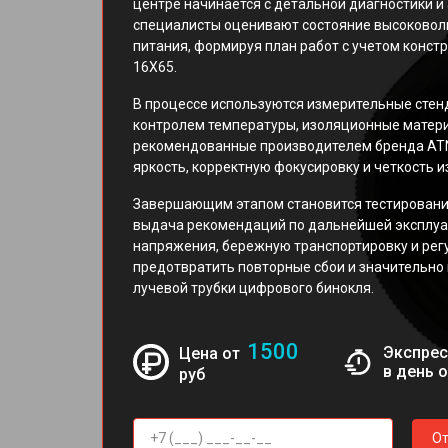
центре начинается с детальной диагностики и 
специалисты оценивают состояние высоковоль
питания, формируя план работ с учетом конст
16X65.
В процессе используются измерительные стен
контролем температуры, изоляционные матер
рекомендованные производителем бренда ATN
яркость, корректную фокусировку и четкость 
Завершающим этапом становится тестирование
выдача рекомендаций по дальнейшей эксплуа
напряжения, бережную транспортировку и рег
предотвратить повторные сбои и значительно
лучевой трубки цифрового бинокля.
1500
Экспрес
Цена от
в день 
руб
От