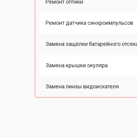
Ремонт оптики
Ремонт датчика синхроимпульсов
Замена защёлки батарейного отсек
Замена крышки окуляра
Замена линзы видоискателя
Замена энкодера управления
Исправление инверсии изображен