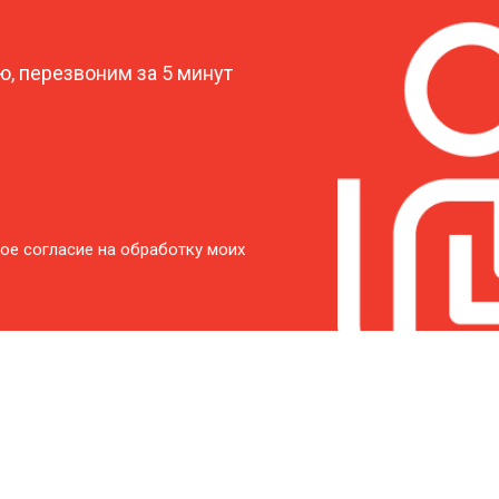
?
от 40 мин
о
, перезвоним за 5 минут
от 60 мин
о
от 50 мин
о
от 60 мин
о
ое согласие на обработку моих
от 40 мин
о
от 50 мин
о
от 40 мин
о