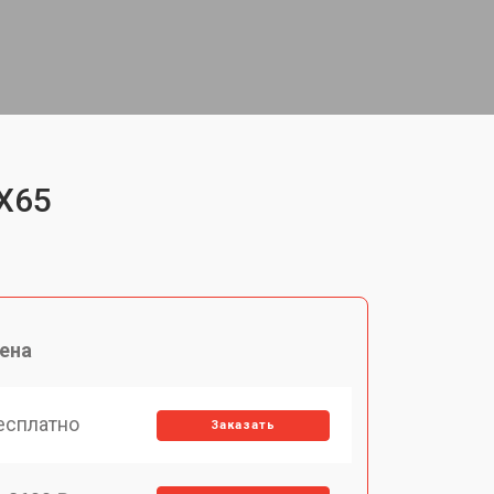
6X65
ена
есплатно
Заказать