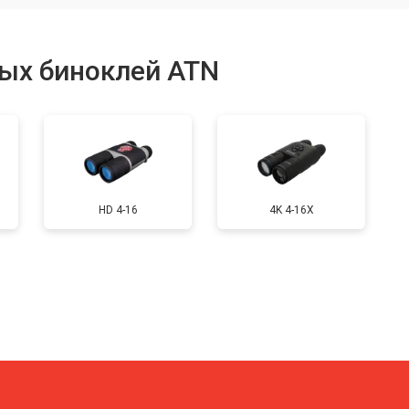
от 40 мин
о
ых биноклей ATN
льных полос в видоискателе
от 150 мин
о
от 40 мин
о
HD 4-16
4K 4-16X
от 70 мин
о
характеристик
от 50 мин
о
от 50 мин
о