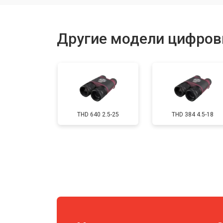
Ремонт встроенного дальнометра
Другие модели цифров
Устранение вертикально-горизонта
Чистка бинокля
THD 640 2.5-25
THD 384 4.5-18
Юстировка бинокля
Замена объективов с улучшением 
Замена шим контроллера