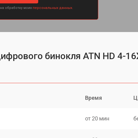
 на обработку моих
персональных данных.
цифрового бинокля ATN HD 4-1
Время
Ц
от 20 мин
б