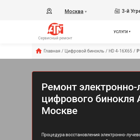
3-й Уг
Москва
▼
УСЛУГИ
Сервисный ремонт
Главная
/
Цифровой бинокль
/
HD 4-16X65
/
Р
Ремонт электронно-
цифрового бинокля 
Москве
Процедура восстановления электронно-лучево