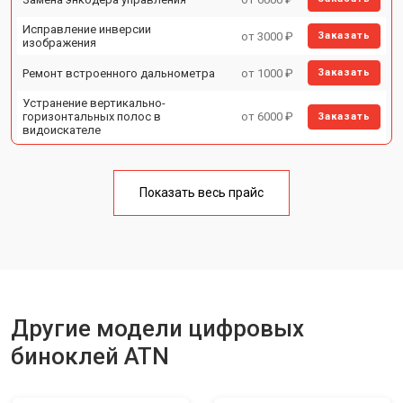
Исправление инверсии
от 3000 ₽
Заказать
изображения
Ремонт встроенного дальнометра
от 1000 ₽
Заказать
Устранение вертикально-
горизонтальных полос в
от 6000 ₽
Заказать
видоискателе
Чистка бинокля
от 1000 ₽
Заказать
Замена объективов с улучшением
Показать весь прайс
от 1500 ₽
Заказать
характеристик
Замена шим контроллера
от 1200 ₽
Заказать
Замена микросхемы усилителя
от 1400 ₽
Заказать
Замена матрицы
от 1500 ₽
Заказать
Другие модели цифровых
Ремонт цепи питания
от 1500 ₽
Заказать
биноклей ATN
Замена модуля Wi-Fi
от 900 ₽
Заказать