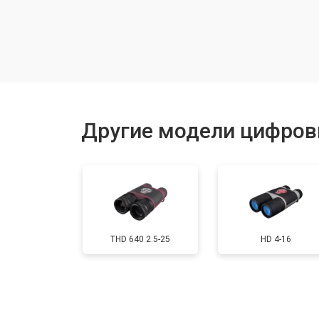
Замена линзы видоискателя
Замена энкодера управления
Исправление инверсии изображен
Другие модели цифров
Ремонт встроенного дальнометра
Устранение вертикально-горизонта
THD 640 2.5-25
HD 4-16
Чистка бинокля
Юстировка бинокля