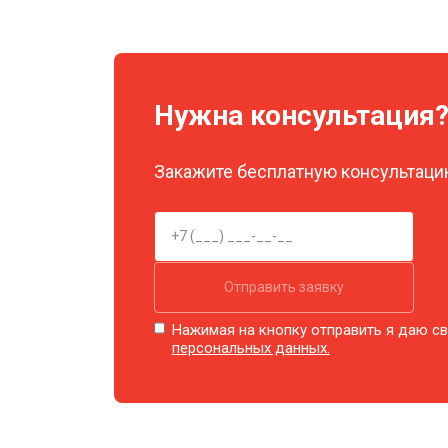
Замена шим контроллера
Нужна консультация
Замена микросхемы усилителя
Закажите бесплатную консультацию
Замена матрицы
Ремонт цепи питания
Отправить заявку
Замена модуля Wi-Fi
Нажимая на кнопку отправить я даю св
персональных данных.
Замена USB порта