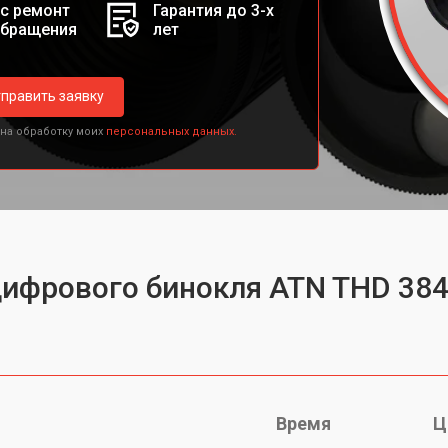
с ремонт
Гарантия до 3-х
обращения
лет
править заявку
 на обработку моих
персональных данных.
цифрового бинокля ATN THD 384
Время
Ц