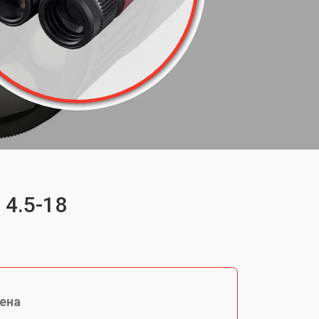
 4.5-18
ена