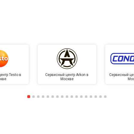
от 50 мин
о
от 40 мин
о
от 130 мин
о
от 40 мин
о
ентр Testo в
Сервисный центр Arkon в
Сервисный це
кве
Москве
Мо
овление)
от 60 мин
о
лаги
от 40 мин
о
от 60 мин
о