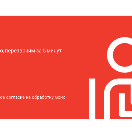
от 50 мин
о
?
от 40 мин
о
, перезвоним за 5 минут
от 60 мин
о
от 50 мин
о
от 60 мин
о
ое согласие на обработку моих
от 40 мин
о