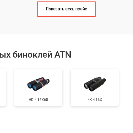
от 80 мин
о
Показать весь прайс
от 90 мин
о
ия
от 90 мин
о
ых биноклей ATN
от 40 мин
о
льных полос в видоискателе
от 150 мин
о
HD 4-16X65
4K 4-16X
от 40 мин
о
от 70 мин
о