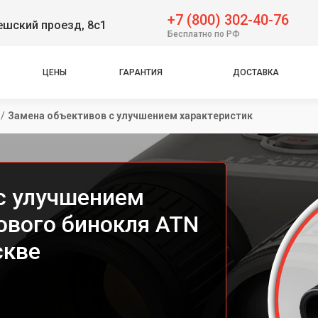
+7 (800) 302-40-76
решский проезд, 8с1
Бесплатно по РФ
ЦЕНЫ
ГАРАНТИЯ
ДОСТАВКА
/
Замена объективов с улучшением характеристик
с улучшением
ового бинокля ATN
скве