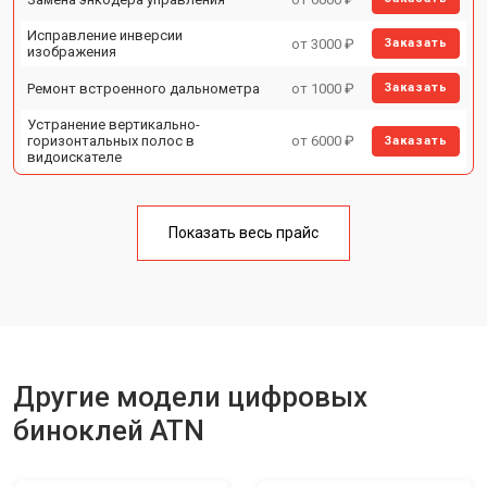
Исправление инверсии
от 3000 ₽
Заказать
изображения
Ремонт встроенного дальнометра
от 1000 ₽
Заказать
Устранение вертикально-
горизонтальных полос в
от 6000 ₽
Заказать
видоискателе
Чистка бинокля
от 1000 ₽
Заказать
Показать весь прайс
Юстировка бинокля
от 2000 ₽
Заказать
Замена объективов с улучшением
от 1500 ₽
Заказать
характеристик
Замена шим контроллера
от 1200 ₽
Заказать
Замена микросхемы усилителя
от 1400 ₽
Заказать
Другие модели цифровых
Замена матрицы
от 1500 ₽
Заказать
биноклей ATN
Ремонт цепи питания
от 1500 ₽
Заказать