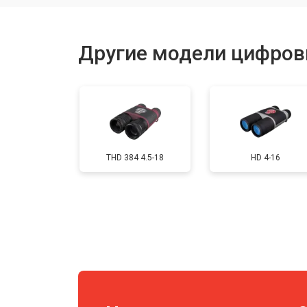
Ремонт встроенного дальнометра
Другие модели цифров
Устранение вертикально-горизонта
Чистка бинокля
THD 384 4.5-18
HD 4-16
Юстировка бинокля
Замена объективов с улучшением 
Замена шим контроллера