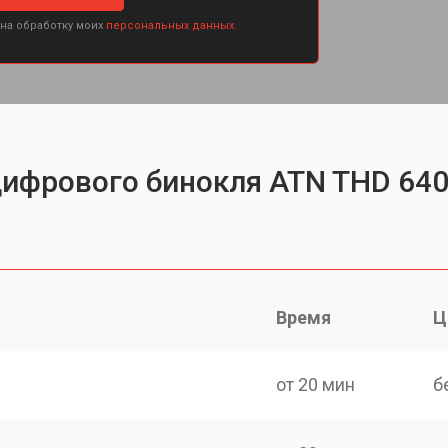
 на обработку моих
персональных данных.
цифрового бинокля ATN THD 640
Время
Ц
от 20 мин
б