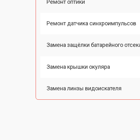
Ремонт оптики
Ремонт датчика синхроимпульсов
Замена защёлки батарейного отсек
Замена крышки окуляра
Замена линзы видоискателя
Замена энкодера управления
Исправление инверсии изображен