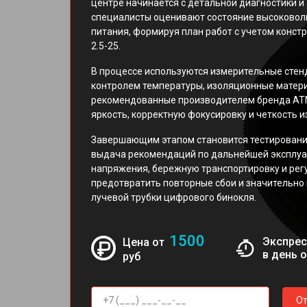
центре начинается с детальной диагностики и 
специалисты оценивают состояние высоковоль
питания, формируя план работ с учетом конст
2.5-25.
В процессе используются измерительные стен
контролем температуры, изоляционные матер
рекомендованные производителем бренда ATN
яркость, корректную фокусировку и четкость 
Завершающим этапом становится тестирование
выдача рекомендаций по дальнейшей эксплуа
напряжения, бережную транспортировку и рег
предотвратить повторные сбои и значительно
лучевой трубки цифрового бинокля.
1500
Экспрес
Цена от
в день 
руб
От