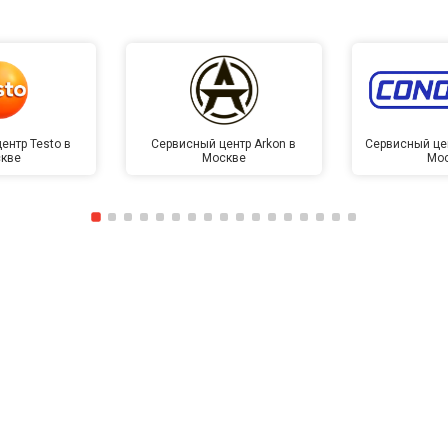
от 130 мин
о
от 40 мин
о
ентр Testo в
Сервисный центр Arkon в
Сервисный це
кве
Москве
Мо
овление)
от 60 мин
о
лаги
от 40 мин
о
от 60 мин
о
от 40 мин
о