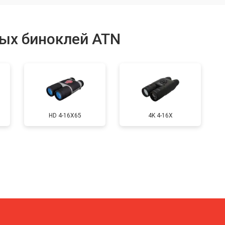
от 40 мин
о
ых биноклей ATN
льных полос в видоискателе
от 150 мин
о
от 40 мин
о
HD 4-16X65
4K 4-16X
от 70 мин
о
характеристик
от 50 мин
о
от 50 мин
о