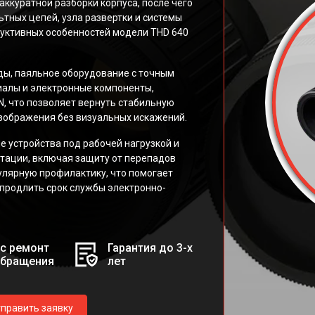
аккуратной разборки корпуса, после чего
тных цепей, узла развертки и системы
руктивных особенностей модели THD 640
ды, паяльное оборудование с точным
иалы и электронные компоненты,
, что позволяет вернуть стабильную
изображения без визуальных искажений.
 устройства под рабочей нагрузкой и
тации, включая защиту от перепадов
улярную профилактику, что помогает
 продлить срок службы электронно-
с ремонт
Гарантия до 3-х
обращения
лет
править заявку