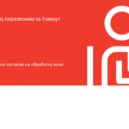
?
от 40 мин
о
, перезвоним за 5 минут
от 60 мин
о
от 50 мин
о
от 60 мин
о
ое согласие на обработку моих
от 40 мин
о
от 50 мин
о
от 40 мин
о