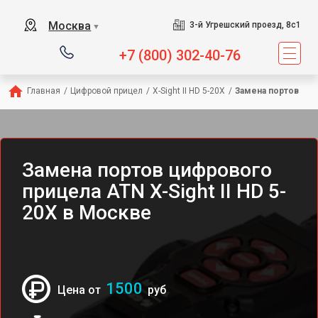
Москва
3-й Угрешский проезд, 8с1
▼
+7 (800) 302-40-76
Главная
/
Цифровой прицел
/
X-Sight II HD 5-20X
/
Замена портов
Замена портов цифрового
прицела ATN X-Sight II HD 5-
20X в Москве
1500
Цена от
руб