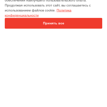
обеспечения наилучшего пользовательского опыта.
Цифровой бинокль
Продолжая использовать этот сайт, вы соглашаетесь с
Тепловизионный прицел
использованием файлов cookie.
Политика
Лазерный дальномер
конфиденциальности
Цифровой прицел
Принять все
СТРАНИЦЫ
Цены
Гарантия
Доставка
Контакты
Карта сайта
КОНТАКТЫ
+7 (800) 302-40-76
Ежедневно с 10:00 до 20:00
г. Москва, 3-й Угрешский проезд, 8с1
info@atn-services.ru
Политика конфиденциальности
Способы оплаты