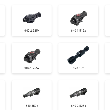
от 60 мин
о
640 2.525x
640 1.515x
384 1.255х
320 36x
640 550x
640 2.525x