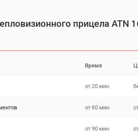
тепловизионного прицела ATN 1
Время
Ц
от 20 мин
б
ментов
от 60 мин
о
от 90 мин
о