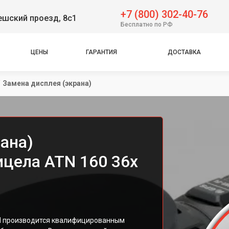
+7 (800) 302-40-76
решский проезд, 8с1
Бесплатно по РФ
ЦЕНЫ
ГАРАНТИЯ
ДОСТАВКА
/
Замена дисплея (экрана)
ана)
ицела ATN 160 36x
N производится квалифицированным