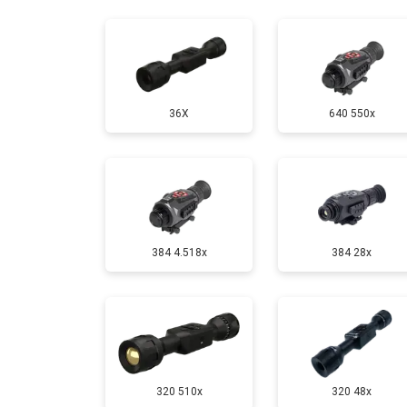
Ремонт или замена детектора
36X
640 550x
384 4.518x
384 28x
320 510x
320 48x