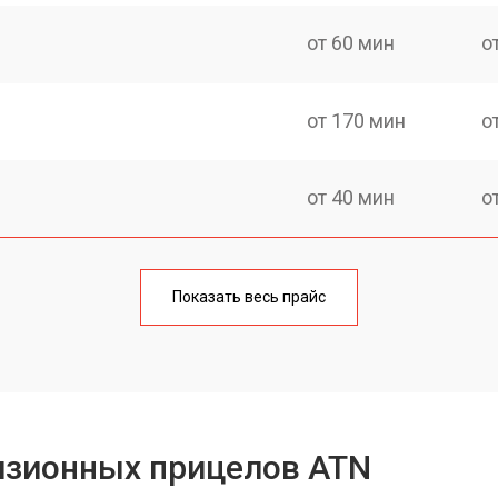
от 60 мин
о
от 170 мин
о
от 40 мин
о
от 170 мин
о
Показать весь прайс
от 70 мин
о
от 90 мин
о
изионных прицелов ATN