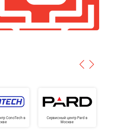
нтр ConoTech в
Сервисный центр Pard в
Сервисный ц
скве
Москве
Мо