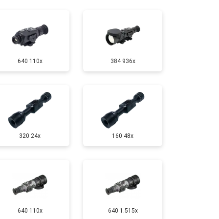
т 10000 ₽
Заказать
640 110x
384 936x
320 24x
160 48x
640 110x
640 1.515x