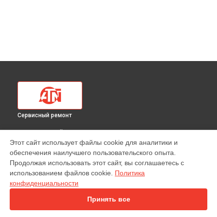
Сервисный ремонт
ВЫБЕРИ СВОЙ ГОРОД
Этот сайт использует файлы cookie для аналитики и
Ремонт или замена крепежных элементов
обеспечения наилучшего пользовательского опыта.
тепловизионного прицела 320 24x ATN в
Краснодаре
Продолжая использовать этот сайт, вы соглашаетесь с
Ремонт или замена крепежных элементов
использованием файлов cookie.
Политика
тепловизионного прицела 320 24x ATN в
Ростове-на-Дону
конфиденциальности
Ремонт или замена крепежных элементов
тепловизионного прицела 320 24x ATN в
Нижнем
Принять все
Новгороде
Ремонт или замена крепежных элементов