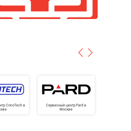
нтр ConoTech в
Сервисный центр Pard в
Сервисный ц
скве
Москве
Мо