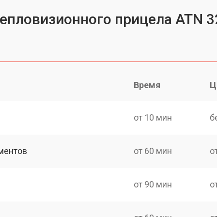
тепловизионного прицела ATN 3
Время
Ц
от 10 мин
б
ментов
от 60 мин
о
от 90 мин
о