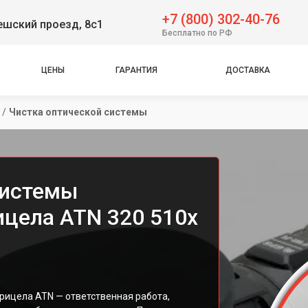
+7 (800) 302-40-76
решский проезд, 8с1
Бесплатно по РФ
ЦЕНЫ
ГАРАНТИЯ
ДОСТАВКА
/
Чистка оптической системы
системы
ицела ATN 320 510x
рицела ATN — ответственная работа,