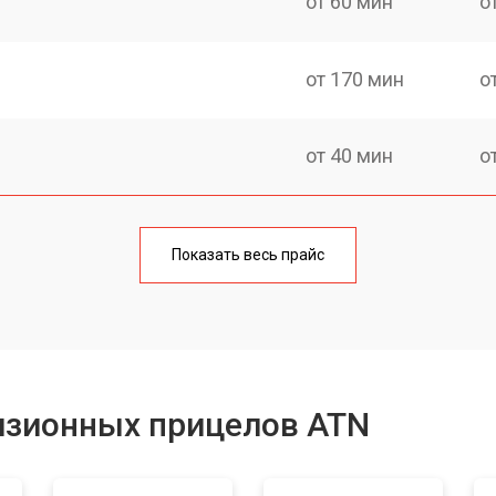
от 60 мин
о
от 170 мин
о
от 40 мин
о
от 170 мин
о
Показать весь прайс
от 90 мин
о
от 100 мин
о
изионных прицелов ATN
от 60 мин
о