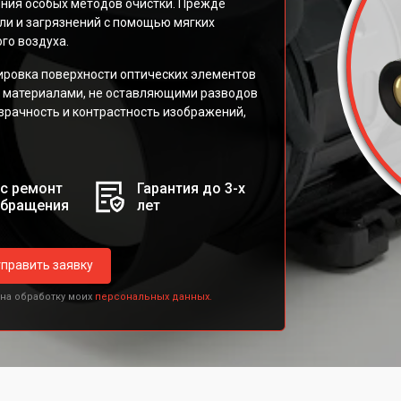
ния особых методов очистки. Прежде
ли и загрязнений с помощью мягких
го воздуха.
ировка поверхности оптических элементов
 материалами, не оставляющими разводов
зрачность и контрастность изображений,
с ремонт
Гарантия до 3-х
обращения
лет
править заявку
 на обработку моих
персональных данных.