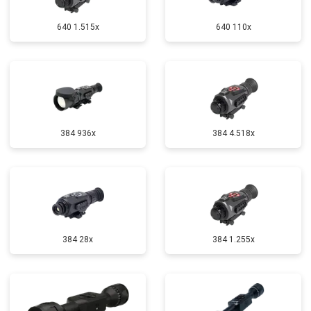
640 1.515x
640 110x
384 936x
384 4.518x
384 28x
384 1.255х