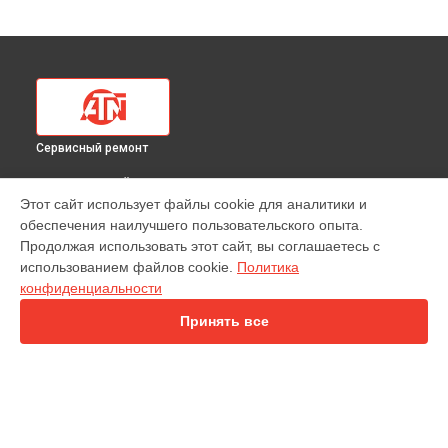
Сервисный ремонт
ВЫБЕРИ СВОЙ ГОРОД
Этот сайт использует файлы cookie для аналитики и
Замена аккумулятора (батареи) тепловизионного прицела
обеспечения наилучшего пользовательского опыта.
640 440X ATN в
Краснодаре
Продолжая использовать этот сайт, вы соглашаетесь с
Замена аккумулятора (батареи) тепловизионного прицела
использованием файлов cookie.
Политика
640 440X ATN в
Ростове-на-Дону
конфиденциальности
Замена аккумулятора (батареи) тепловизионного прицела
640 440X ATN в
Нижнем Новгороде
Принять все
Замена аккумулятора (батареи) тепловизионного прицела
640 440X ATN в
Новосибирске
Замена аккумулятора (батареи) тепловизионного прицела
640 440X ATN в
Челябинске
Замена аккумулятора (батареи) тепловизионного прицела
УСТРОЙСТВА
640 440X ATN в
Екатеринбурге