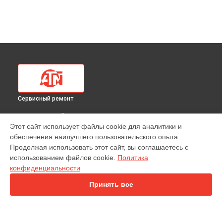
Сервисный ремонт
ВЫБЕРИ СВОЙ ГОРОД
Этот сайт использует файлы cookie для аналитики и
Ремонт тепловизионного прицела Mars 4 640 4-40х ATN в
обеспечения наилучшего пользовательского опыта.
Краснодаре
Продолжая использовать этот сайт, вы соглашаетесь с
Ремонт тепловизионного прицела Mars 4 640 4-40х ATN в
использованием файлов cookie.
Политика
Ростове-на-Дону
конфиденциальности
Ремонт тепловизионного прицела Mars 4 640 4-40х ATN в
Нижнем Новгороде
Принять все
Ремонт тепловизионного прицела Mars 4 640 4-40х ATN в
Новосибирске
Ремонт тепловизионного прицела Mars 4 640 4-40х ATN в
Челябинске